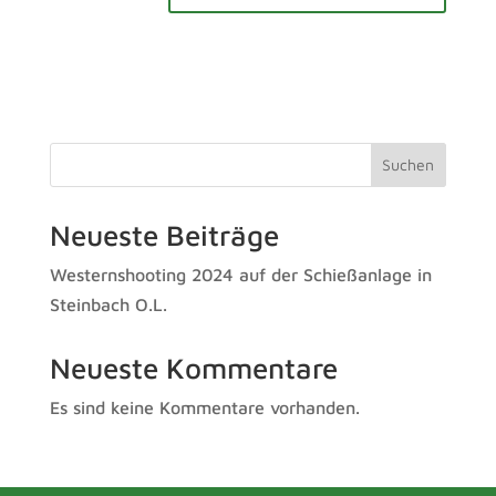
A
l
t
e
r
Suchen
n
a
Neueste Beiträge
t
i
Westernshooting 2024 auf der Schießanlage in
v
Steinbach O.L.
e
:
Neueste Kommentare
Es sind keine Kommentare vorhanden.